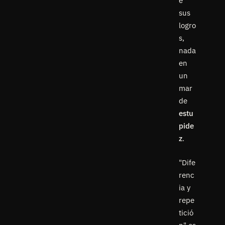
e
sus
logro
s,
nada
en
un
mar
de
estu
pide
z
.
"Dife
renc
ia y
repe
tició
n" es