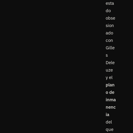
esta
do
obse
sion
ado
con
Gille
s
Dele
uze
y el
plan
o de
inma
nenc
ia
del
que