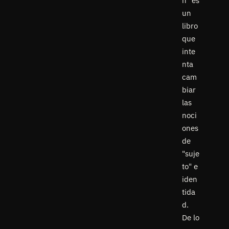
un
libro
que
inte
nta
cam
biar
las
noci
ones
de
"suje
to" e
iden
tida
d.
De lo