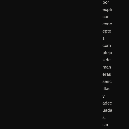
por
expli
car
conc
epto
s
com
plejo
s de
man
eras
senc
illas
y
adec
uada
s,
sin