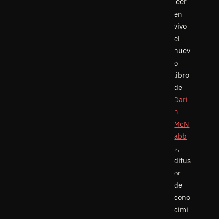
leer
en
vivo
el
nuev
o
libro
de
Dari
n
McN
abb
,
difus
or
de
cono
cimi