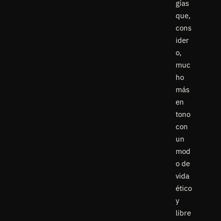
gías
que,
cons
ider
o,
muc
ho
más
en
tono
con
un
mod
o de
vida
ético
y
libre