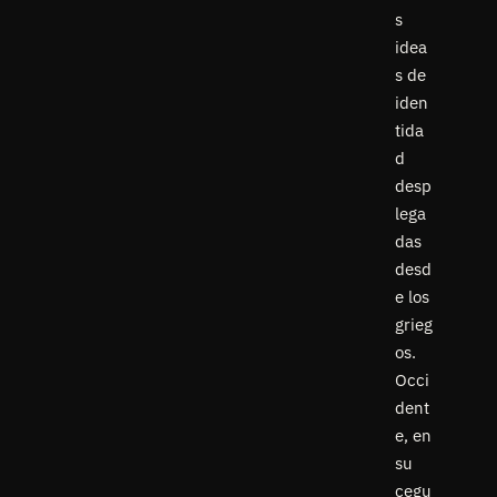
s
idea
s de
iden
tida
d
desp
lega
das
desd
e los
grieg
os.
Occi
dent
e, en
su
cegu