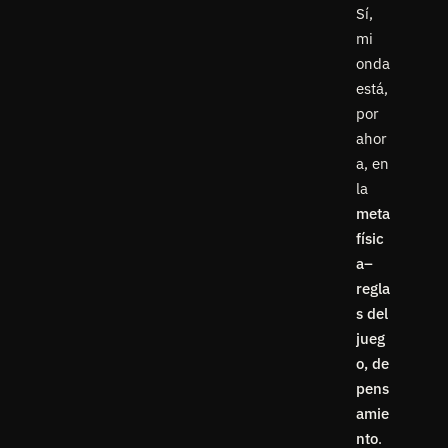
Sí,
mi
onda
está,
por
ahor
a, en
la
meta
físic
a–
regla
s del
jueg
o, de
pens
amie
nto
.