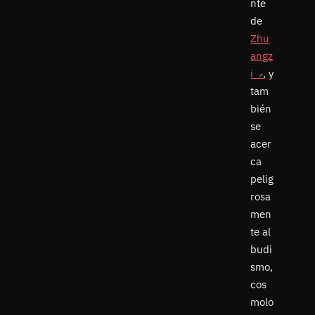
nte
de
Zhu
angz
i
, y
tam
bién
se
acer
ca
pelig
rosa
men
te al
budi
smo,
cos
molo