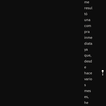
me
resul
tó
una
com
pra
inme
diata
ya
que,
desd
e
hace
vario
s
mes
es,
he