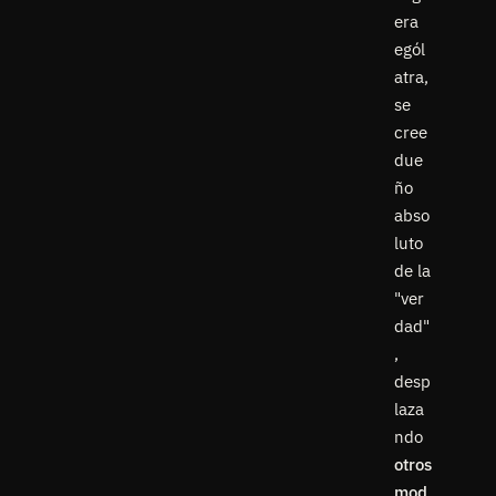
era
egól
atra,
se
cree
due
ño
abso
luto
de la
"ver
dad"
,
desp
laza
ndo
otros
mod