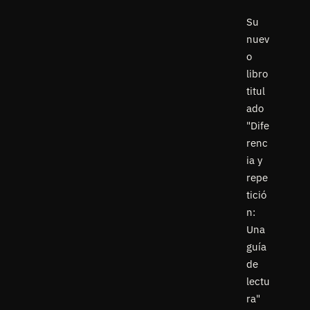
Su
nuev
o
libro
titul
ado
"Dife
renc
ia y
repe
tició
n:
Una
guía
de
lectu
ra"