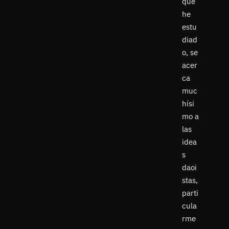
que
he
estu
diad
o, se
acer
ca
muc
hísi
mo a
las
idea
s
daoi
stas,
parti
cula
rme