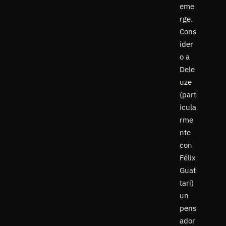
eme
rge.
Cons
ider
o a
Dele
uze
(part
icula
rme
nte
con
Félix
Guat
tari)
un
pens
ador