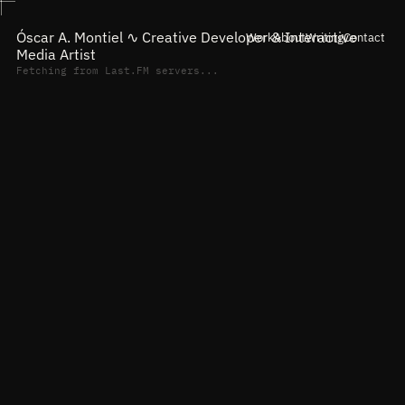
Óscar A. Montiel ∿
Creative Developer & Interactive
Work
About
Writing
Contact
Media Artist
Fetching from Last.FM servers...